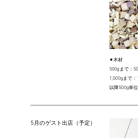
⚫︎木材
500gまで：5
1,000gまで：
以降500g単
5月のゲスト出店（予定）