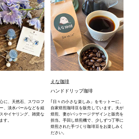
えな珈琲
ハンドドリップ珈琲
心に、天然石、スワロフ
｢日々の小さな楽しみ」をモットーに、
ー、淡水パールなどを組
自家焙煎珈琲豆を販売しています。夫が
スやイヤリング、雑貨な
焙煎、妻がパッケージデザインと販売を
ます。
担当。手回し焙煎機で、少しずつ丁寧に
焙煎された手づくり珈琲豆をお楽しみく
ださい。