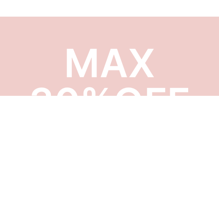
MAX
30%OFF
ディスプレイセール!
ショップリニューアルに向けて展示品限りの
セールを開催。美しいデザイン、上質な木
材、繊細な手仕事で作られた旭川家具&クラ
フトを、お手頃な価格でご購入いただけるチ